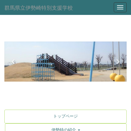
群馬県立伊勢崎特別支援学校
Toggl
p
n
r
e
e
x
v
t
i
o
u
s
トップページ
伊勢特の紹介