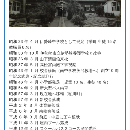
昭和 33 年 ４ 月 伊勢崎中学校として発足（栄町 生徒 15 名
教職員６名）
昭和 33 年 10 月 伊勢崎市立伊勢崎養護学校と改称
昭和 36 年 ３ 月 山下清画伯来校
昭和 37 年 ５ 月 高松宮両殿下御視察
昭和 43 年 １ 月 校舎移転（南中学校茂呂教場へ）創立10 周
年記念式典・記念誌刊行
昭和 46 年 ４ 月 小学部発足（児童 10 名、生徒 48 名）
昭和 54 年 ２ 月 新大型バス納車
昭和 57 年 ３ 月 現在地へ移転（粕川町）
昭和 57 年 ６ 月 新校舎落成
平成 ２ 年 ３ 月 体育館落成
平成 ６ 年 ３ 月 南校舎落成
平成 ８ 年 ３ 月 前庭・中庭に芝を植栽
平成 11 年 ３ 月 屋内プール落成
平成 12 年 ４ 月 スクールバス３コース民間委託