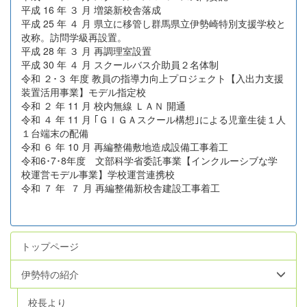
平成 16 年 ３ 月 増築新校舎落成
平成 25 年 ４ 月 県立に移管し群馬県立伊勢崎特別支援学校と
改称。訪問学級再設置。
平成 28 年 ３ 月 再調理室設置
平成 30 年 ４ 月 スクールバス介助員２名体制
令和 ２･３ 年度 教員の指導力向上プロジェクト【入出力支援
装置活用事業】モデル指定校
令和 ２ 年 11 月 校内無線 ＬＡＮ 開通
令和 ４ 年 11 月 ｢ＧＩＧＡスクール構想｣による児童生徒１人
１台端末の配備
令和 ６ 年 10 月 再編整備敷地造成設備工事着工
令和6･7･8年度 文部科学省委託事業【インクルーシブな学
校運営モデル事業】学校運営連携校
令和 ７ 年 ７ 月 再編整備新校舎建設工事着工
トップページ
伊勢特の紹介
校長より