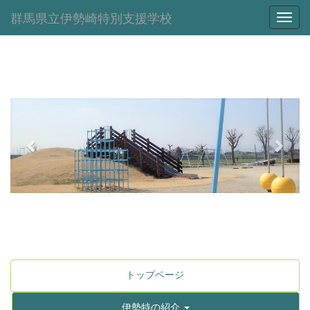
群馬県立伊勢崎特別支援学校
Toggl
p
n
r
e
e
x
v
t
i
o
u
s
トップページ
伊勢特の紹介