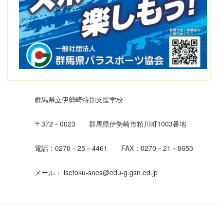
群馬県立伊勢崎特別支援学校
〒372－0023 群馬県伊勢崎市粕川町1003番地
電話：0270－25－4461 FAX：0270－21－8653
メール： isetoku-snes@edu-g.gsn.ed.jp