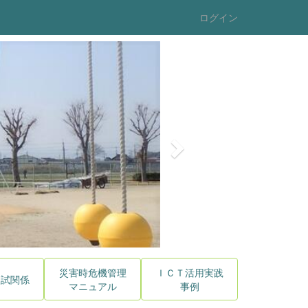
ログイン
n
e
x
t
災害時危機管理
ＩＣＴ活用実践
入試関係
マニュアル
事例