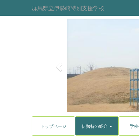
群馬県立伊勢崎特別支援学校
p
r
e
v
i
o
u
s
トップページ
伊勢特の紹介
学校