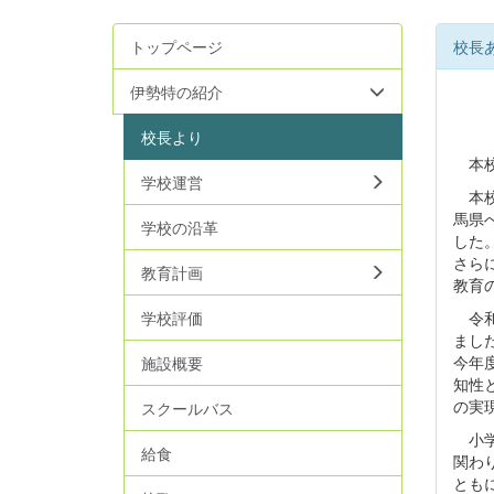
トップページ
校長
伊勢特の紹介
校長より
本校
学校運営
本校
馬県
学校の沿革
した
さら
教育計画
教育
学校評価
令和
まし
今年
施設概要
知性
の実
スクールバス
小学
給食
関わ
とも