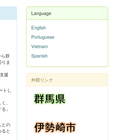
Language
English
Portuguese
Vietnam
Spanish
から群
切りま
支援
外部リンク
ートし
しく、
する」
人との
めると