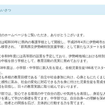
あいさつ
のホームページをご覧いただき、ありがとうございます。
は昭和33年に県内の養護学校として開校し、平成25年4月に伊勢崎市
へ移管され、「群馬県立伊勢崎特別支援学校」として新たなスタートを
。
に令和9年度には高等部の設置を予定しており、伊勢崎地域における特別
の中核を担う学校として、教育活動の充実に努めております。
8年度は、小学部・中学部に新入生を迎え、全校児童生徒186名でスタ
た。
度も本校の教育目標である「自立や社会参加に向け、心身ともにたくま
と感性に富み、社会の変化に対応できる力を身に付けた児童生徒を育成
現を目指し、日々の教育実践に取り組んでまいります。
部では、安心できる環境の中で自分の思いや気持ちを表現し、身近な
りを通して学びの基礎を育てます。中学部では、自分自身への理解を深
に、他者との関係を広げ、主体的に行動する力を育てます。