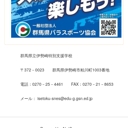
群馬県立伊勢崎特別支援学校
〒372－0023 群馬県伊勢崎市粕川町1003番地
電話：0270－25－4461 FAX：0270－21－8653
メール： isetoku-snes@edu-g.gsn.ed.jp