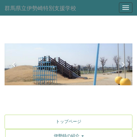
群馬県立伊勢崎特別支援学校
Toggl
p
n
r
e
e
x
v
t
i
o
u
s
トップページ
伊勢特の紹介