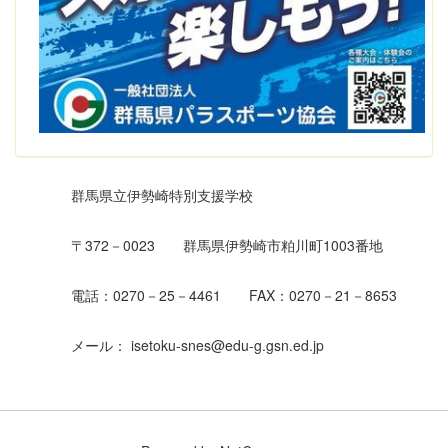
群馬県立伊勢崎特別支援学校
〒372－0023 群馬県伊勢崎市粕川町1003番地
電話：0270－25－4461 FAX：0270－21－8653
メール： isetoku-snes@edu-g.gsn.ed.jp