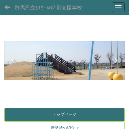
群馬県立伊勢崎特別支援学校
Toggl
p
n
r
e
e
x
v
t
i
o
u
s
トップページ
伊勢特の紹介