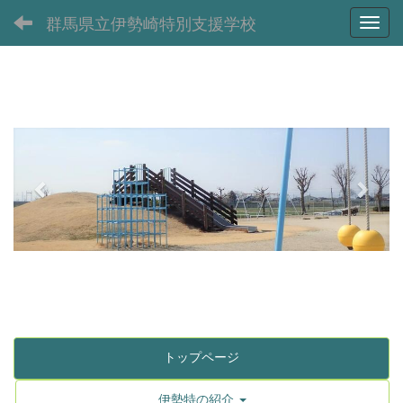
群馬県立伊勢崎特別支援学校
Toggl
p
n
r
e
e
x
v
t
i
o
u
s
トップページ
伊勢特の紹介