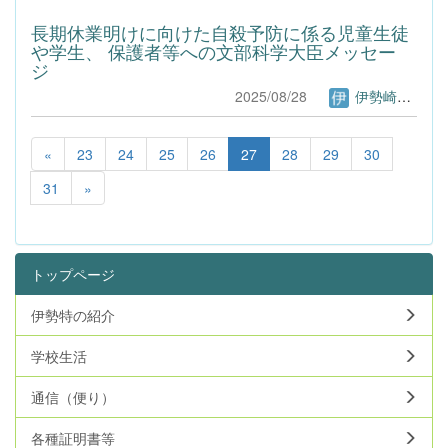
長期休業明けに向けた自殺予防に係る児童生徒
や学生、 保護者等への文部科学大臣メッセー
ジ
2025/08/28
伊勢崎特別支援学校Webページ管理者
«
23
24
25
26
27
28
29
30
31
»
トップページ
伊勢特の紹介
学校生活
通信（便り）
各種証明書等