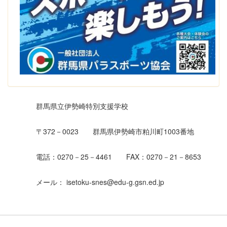
群馬県立伊勢崎特別支援学校
〒372－0023 群馬県伊勢崎市粕川町1003番地
電話：0270－25－4461 FAX：0270－21－8653
メール： isetoku-snes@edu-g.gsn.ed.jp