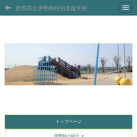
群馬県立伊勢崎特別支援学校
Toggl
p
n
r
e
e
x
v
t
i
o
u
s
トップページ
伊勢特の紹介